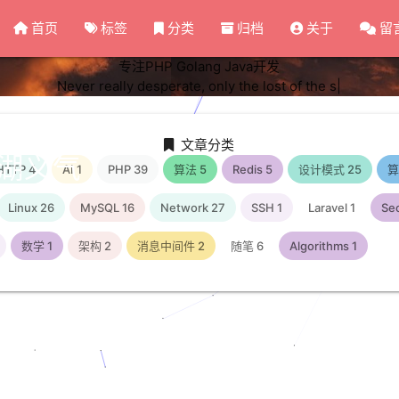
首页
标签
分类
归档
关于
留
专注PHP Golang Java开发
Never really desperate, only the lost of the soul
|
文章分类
湖义气
HTTP
4
AI
1
PHP
39
算法
5
Redis
5
设计模式
25
Linux
26
MySQL
16
Network
27
SSH
1
Laravel
1
Sec
数学
1
架构
2
消息中间件
2
随笔
6
Algorithms
1