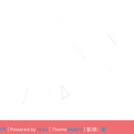
义气
| Powered by
Hexo
| Theme
Matery
| 繁/简：
繁