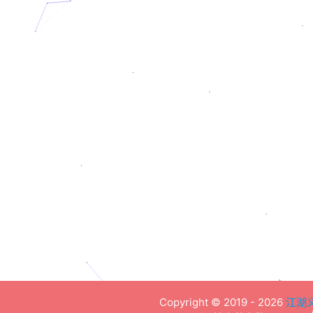
一文读懂laravel 设计
原理
原书作者 taylorotwell 我从这篇文章
学到了很多Laravel的知识点，感谢
作者~ 依赖注入（Dependency
Injection） Laravel框架的基础是一
个功能强大的控制反转容器（IoC
container） 控制反
2019-04-01
Laravel
LARAVEL
Copyright ©
2019 - 2026
江湖