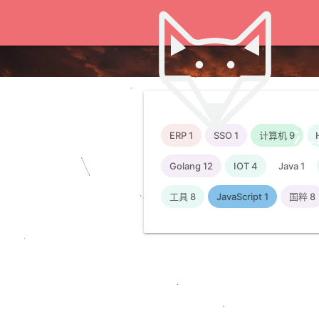
江
ERP
1
SSO
1
计算机
9
Golang
12
IOT
4
Java
1
工具
8
JavaScript
1
国粹
8