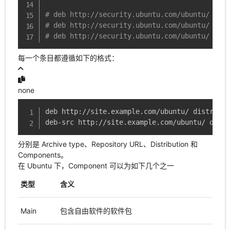
# deb http://security.ubuntu.com/ubuntu/ bion
# deb http://security.ubuntu.com/ubuntu/ bion
# deb http://security.ubuntu.com/ubuntu/ bion
每一个条目都遵循如下的格式：
none
deb http://site.example.com/ubuntu/ distribut
deb-src http://site.example.com/ubuntu/ distr
分别是 Archive type、Repository URL、Distribution 和
Components。
在 Ubuntu 下，Component 可以为如下几个之一
类型
含义
Main
包含自由软件的软件包