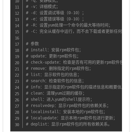
# -q：安静模式；
# -v：详细模式；
# -d：设置调试等级（0-10）；
# -e：设置错误等级（0-10）；
# -R：设置yum处理一个命令的最大等待时间；
# -C：完全从缓存中运行，而不去下载或者更新任何头文
# 参数
# install：安装rpm软件包；
# update：更新rpm软件包；
# check-update：检查是否有可用的更新rpm软件包；
# remove：删除指定的rpm软件包；
# list：显示软件包的信息；
# search：检查软件包的信息；
# info：显示指定的rpm软件包的描述信息和概要信息；
# clean：清理yum过期的缓存；
# shell：进入yum的shell提示符；
# resolvedep：显示rpm软件包的依赖关系；
# localinstall：安装本地的rpm软件包；
# localupdate：显示本地rpm软件包进行更新；
# deplist：显示rpm软件包的所有依赖关系。