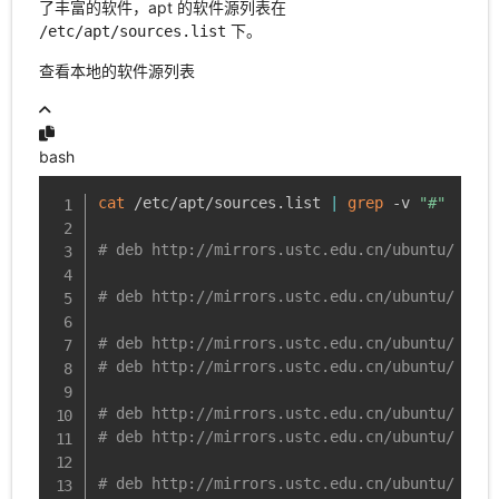
了丰富的软件，apt 的软件源列表在
下。
/etc/apt/sources.list
查看本地的软件源列表
bash
cat
 /etc/apt/sources.list 
|
grep
 -v 
"#"
# deb http://mirrors.ustc.edu.cn/ubuntu/ bion
# deb http://mirrors.ustc.edu.cn/ubuntu/ bion
# deb http://mirrors.ustc.edu.cn/ubuntu/ bion
# deb http://mirrors.ustc.edu.cn/ubuntu/ bion
# deb http://mirrors.ustc.edu.cn/ubuntu/ bion
# deb http://mirrors.ustc.edu.cn/ubuntu/ bion
# deb http://mirrors.ustc.edu.cn/ubuntu/ bion