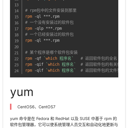
# rpm包中的文件安装到那里
rpm
# 一个没有安装过的软件包
rpm
# 一个已经安装过的软件包
rpm
 -ql ***.rpm

# 某个程序是哪个软件包安装
rpm
 -qf 
`
which
 程序名
`
# 返回软件包的全名
rpm
 -qif 
`
which
 程序名
`
# 返回软件包的有关信息
rpm
 -qlf 
`
which
 程序名
`
# 返回软件包的文件列表
yum
CentOS6、CentOS7
yum 命令是在 Fedora 和 RedHat 以及 SUSE 中基于 rpm 的
软件包管理器，它可以使系统管理人员交互和自动化地更新与