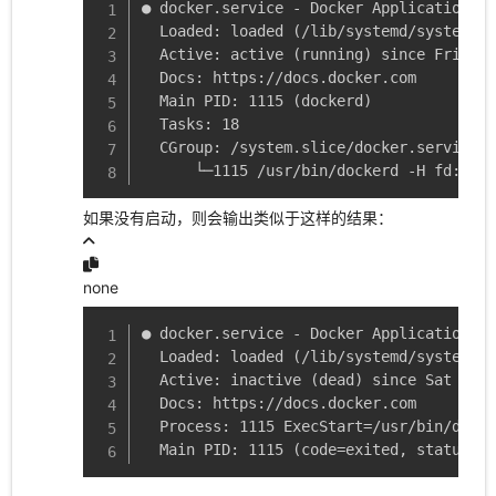
● docker.service - Docker Application Co
  Loaded: loaded (/lib/systemd/system/do
  Active: active (running) since Fri 202
  Docs: https://docs.docker.com

  Main PID: 1115 (dockerd)

  Tasks: 18

  CGroup: /system.slice/docker.service

      └─1115 /usr/bin/dockerd -H fd:// -
如果没有启动，则会输出类似于这样的结果：
none
● docker.service - Docker Application Co
  Loaded: loaded (/lib/systemd/system/do
  Active: inactive (dead) since Sat 2020
  Docs: https://docs.docker.com

  Process: 1115 ExecStart=/usr/bin/docke
  Main PID: 1115 (code=exited, status=0/