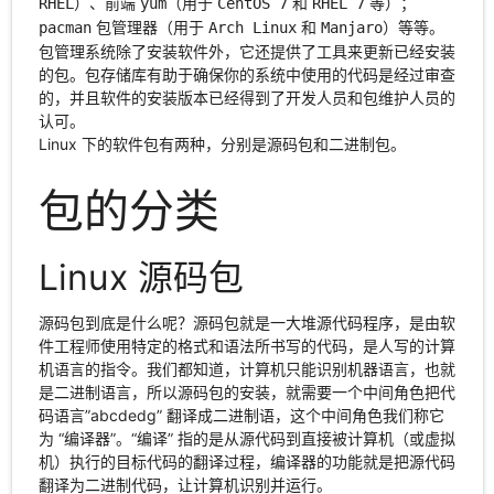
）、前端
（用于
和
等）；
RHEL
yum
CentOS 7
RHEL 7
包管理器（用于
和
）等等。
pacman
Arch Linux
Manjaro
包管理系统除了安装软件外，它还提供了工具来更新已经安装
的包。包存储库有助于确保你的系统中使用的代码是经过审查
的，并且软件的安装版本已经得到了开发人员和包维护人员的
认可。
Linux 下的软件包有两种，分别是源码包和二进制包。
包的分类
Linux 源码包
源码包到底是什么呢？源码包就是一大堆源代码程序，是由软
件工程师使用特定的格式和语法所书写的代码，是人写的计算
机语言的指令。我们都知道，计算机只能识别机器语言，也就
是二进制语言，所以源码包的安装，就需要一个中间角色把代
码语言”abcdedg” 翻译成二进制语，这个中间角色我们称它
为 “编译器”。“编译” 指的是从源代码到直接被计算机（或虚拟
机）执行的目标代码的翻译过程，编译器的功能就是把源代码
翻译为二进制代码，让计算机识别并运行。