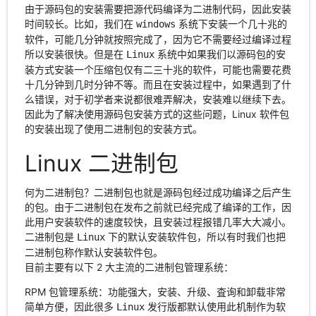
由于源码包的安装需要把源代码编译为二进制代码，因此安装
时间较长。比如，我们在
系统下安装一个几十兆的
windows
软件，可能几分钟就按照完成了，因为它不需要经过编译过程
所以安装很快。但是在
系统中如果我们以源码包的安
Linux
装方式安装一个压缩包仅有二三十兆的软件，可能也需要花费
十几分钟到几时分钟不等。而且在安装过程中，如果遇到了什
么错误，对于初学者来说都很难弄解决，安装难以继续下去。
因此为了解决使用源码包安装方式的这些问题，Linux 软件包
的安装出现了使用二进制包的安装方式。
Linux 二进制包
何为二进制包？二进制包也就是源码包经过成功编译之后产生
的包。由于二进制包在发布之前就已经完成了编译的工作，因
此用户安装软件的速度较快，且安装过程报错几率大大减小。
二进制包是
下的默认安装软件包，所以有时我们也把
Linux
二进制包称作默认安装软件包。
目前主要有以下 2 大主流的二进制包管理系统：
RPM 包管理系统：功能强大，安装、升级、査询和卸载非常
简单方便，因此很多
发行版都默认使用此机制作为软
Linux