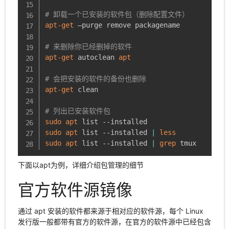
# 卸载一个已安装的软件包（删除配置文件）
apt-get
 –purge remove packagename

# 来删除你已经删掉的软件
apt-get
 autoclean 
apt
# 会把安装的软件的备份也删除
apt-get
 clean

# 列出已安装软件包
sudo
apt
sudo
apt
 list --installed 
|
less
sudo
apt
 list --installed 
|
grep
 tmux
下面以apt为例，详细介绍包管理的细节
官方软件源镜像
通过 apt 安装的软件都来源于相对应的软件源，每个 Linux
发行版一般都带有官方的软件源，在官方的软件源中已经包含