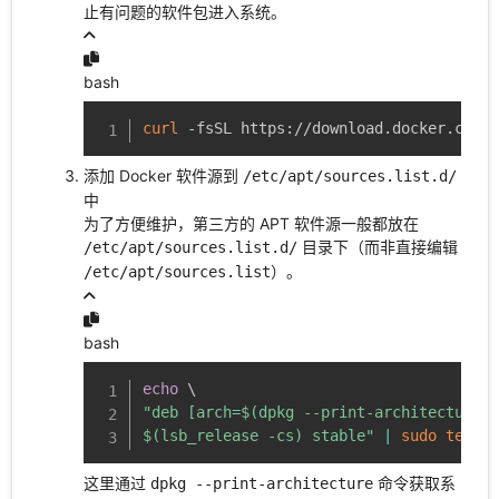
止有问题的软件包进入系统。
bash
curl
 -fsSL https://download.docker.com/l
添加 Docker 软件源到
/etc/apt/sources.list.d/
中
为了方便维护，第三方的 APT 软件源一般都放在
目录下（而非直接编辑
/etc/apt/sources.list.d/
）。
/etc/apt/sources.list
bash
echo
\
"deb [arch=
$(
dpkg --print-architecture
)
$(
lsb_release -cs
)
 stable"
|
sudo
tee
 /e
这里通过
命令获取系
dpkg --print-architecture