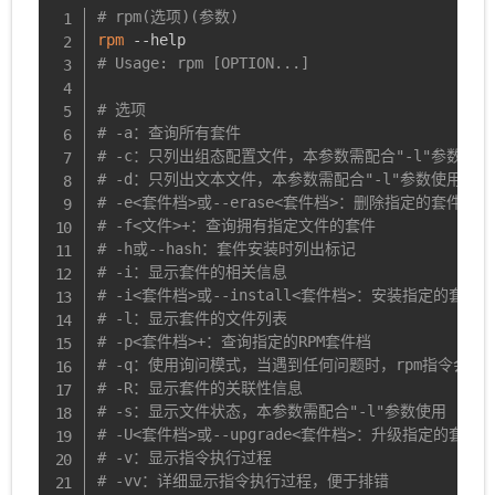
# rpm(选项)(参数)
rpm
# Usage: rpm [OPTION...]
# 选项
# -a：查询所有套件
# -c：只列出组态配置文件，本参数需配合"-l"参数使用
# -d：只列出文本文件，本参数需配合"-l"参数使用
# -e<套件档>或--erase<套件档>：删除指定的套件
# -f<文件>+：查询拥有指定文件的套件
# -h或--hash：套件安装时列出标记
# -i：显示套件的相关信息
# -i<套件档>或--install<套件档>：安装指定的套件档
# -l：显示套件的文件列表
# -p<套件档>+：查询指定的RPM套件档
# -q：使用询问模式，当遇到任何问题时，rpm指令会先
# -R：显示套件的关联性信息
# -s：显示文件状态，本参数需配合"-l"参数使用
# -U<套件档>或--upgrade<套件档>：升级指定的套件档
# -v：显示指令执行过程
# -vv：详细显示指令执行过程，便于排错