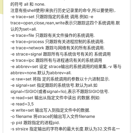
的符号 all 和 none.
注意有些shell使用!来执行历史记录里的命令,所以要使用\.
-e trace=set 只跟踪指定的系统 调用.例如:-e
trace=open,close,rean,write表示只跟踪这四个系统调用.默
认的为set=all.
-e trace=file 只跟踪有关文件操作的系统调用.
-e trace=process 只跟踪有关进程控制的系统调用.
-e trace=network 跟踪与网络有关的所有系统调用.
-e strace=signal 跟踪所有与系统信号有关的 系统调用
-e trace=ipc 跟踪所有与进程通讯有关的系统调用
-e abbrev=set 设定 strace输出的系统调用的结果集.-v 等与
abbrev=none.默认为abbrev=all.
-e raw=set 将指 定的系统调用的参数以十六进制显示.
-e signal=set 指定跟踪的系统信号.默认为all.如
signal=!SIGIO(或者signal=!io),表示不跟踪SIGIO信号.
-e read=set 输出从指定文件中读出 的数据.例如:
-e read=3,5
-e write=set 输出写入到指定文件中的数据.
-o filename 将strace的输出写入文件filename
-p pid 跟踪指定的进程pid.
-s strsize 指定输出的字符串的最大长度.默认为32.文件名一