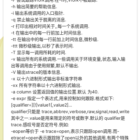
-h 输出简要的帮助信息.
-i 输出系统调用的入口指针.
-q 禁止输出关于脱离的消息.
-r 打印出相对时间关于,,每一个系统调用.
-t 在输出中的每一行前加上时间信息.
-tt 在输出中的每一行前加上时间信息,微秒级.
-ttt 微秒级输出,以秒了表示时间.
-T 显示每一调用所耗的时间.
-v 输出所有的系统调用.一些调用关于环境变量,状态,输入输
出等调用由于使用频繁,默认不输出.
-V 输出strace的版本信息.
-x 以十六进制形式输出非标准字符串
-xx 所有字符串以十六进制形式输出.
-a column 设置返回值的输出位置.默认 为40.
-e expr 指定一个表达式,用来控制如何跟踪.格式如下:
[qualifier=][!]value1[,value2]…
qualifier只能是 trace,abbrev,verbose,raw,signal,read,write
其中之一.value是用来限定的符号或数字.默认的 qualifier是
trace.感叹号是否定符号.例如:
-eopen等价于 -e trace=open,表示只跟踪open调用.而-
etrace!=open表示跟踪除了open以外的其他调用.有两个特殊