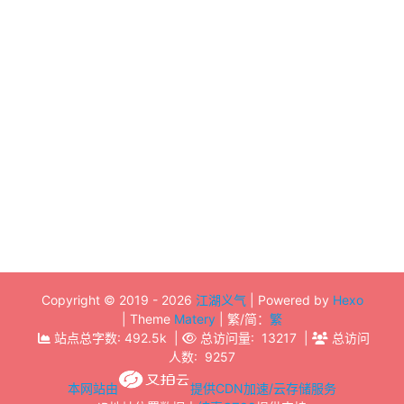
LNP配置调优
2021-10-04
Linux
PHP
LINUX
Copyright ©
2019 - 2026
江湖义气
| Powered by
Hexo
| Theme
Matery
| 繁/简：
繁
站点总字数:
492.5k
|
总访问量:
13217
|
总访问
人数:
9257
本网站由
提供CDN加速/云存储服务