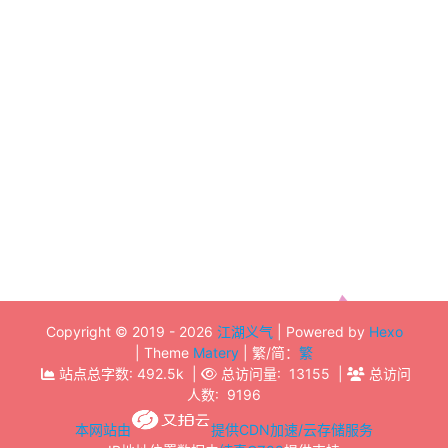
字节序
2018-02-11
计算机
字节序
Copyright ©
2019 - 2026
江湖义气
| Powered by
Hexo
| Theme
Matery
| 繁/简：
繁
站点总字数:
492.5k
|
总访问量:
13155
|
总访问
人数:
9196
本网站由
提供CDN加速/云存储服务