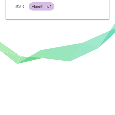
随笔
6
Algorithms
1