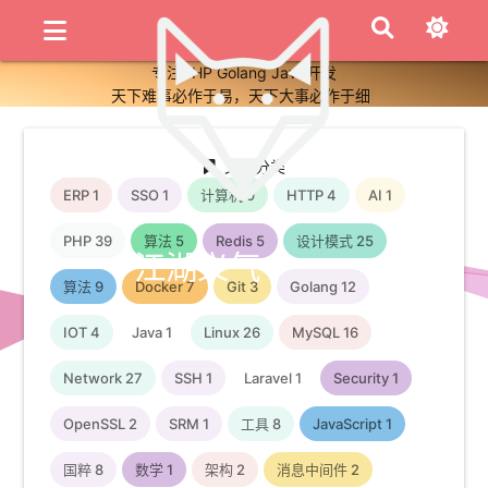
专注PHP Golang Java开发
天下难事必作于易，天下大事必作于细
|
文章分类
ERP
1
SSO
1
计算机
9
HTTP
4
AI
1
PHP
39
算法
5
Redis
5
设计模式
25
江湖义气
算法
9
Docker
7
Git
3
Golang
12
IOT
4
Java
1
Linux
26
MySQL
16
Network
27
SSH
1
Laravel
1
Security
1
OpenSSL
2
SRM
1
工具
8
JavaScript
1
国粹
8
数学
1
架构
2
消息中间件
2